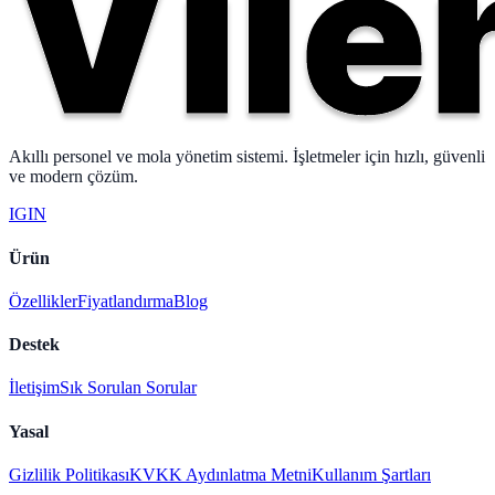
Akıllı personel ve mola yönetim sistemi. İşletmeler için hızlı, güvenli
ve modern çözüm.
IG
IN
Ürün
Özellikler
Fiyatlandırma
Blog
Destek
İletişim
Sık Sorulan Sorular
Yasal
Gizlilik Politikası
KVKK Aydınlatma Metni
Kullanım Şartları